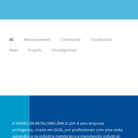
All
Announcements
Community
Construction
News
Projects
Uncategorized
A VIAMECAN METALOMECÂNICA LDA é uma empresa
portuguesa, criada em 2018, por profissionais com uma vasta
experiência na indústria metalúrgica e manutenção industrial.