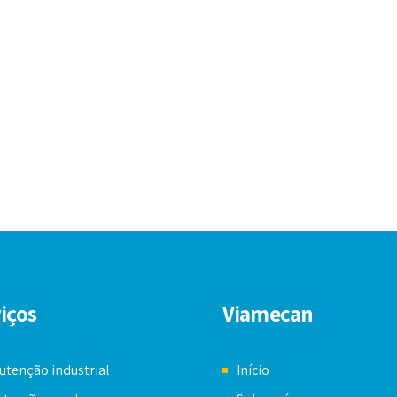
iços
Viamecan
tenção industrial
Início