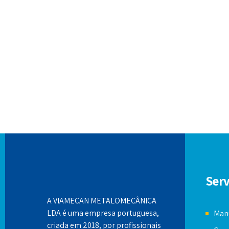
Serv
A VIAMECAN METALOMECÂNICA
LDA é uma empresa portuguesa,
Manu
criada em 2018, por profissionais