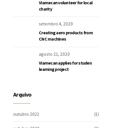
Viamecan volunteer for local
charity
setembro 4, 2020
Creating aero products from
CNC machines
agosto 21, 2020
Viamecan applies for studen
learning project
Arquivo
outubro 2021
(1)