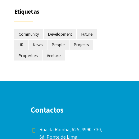
Etiquetas
Community
Development
Future
HR
News
People
Projects
Properties
Venture
Contactos
Rua da Rainha, 625, 4990-730,
Sá, Ponte de Lima