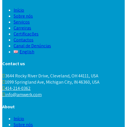
Início
Sobre nós
Serviços
Carreiras
Certificações
Contactos
Canal de Denúncias
English
Contact us
3644 Rocky River Drive, Cleveland, OH 44111, USA
1099 Springland Ave, Michigan City, IN 46360, USA
414-214-0362
info@amwerk.com
About
Início
Sobre nós