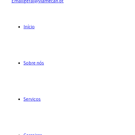
Email
geral@viamecan.pt
Início
Sobre nós
Serviços